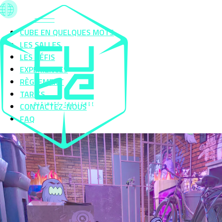
CUBE EN QUELQUES MOTS
LES SALLES
LES DÉFIS
EXPÉRIENCES
RÈGLEMENT
TARIFS
CONTACTEZ-NOUS
FAQ