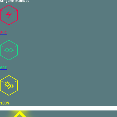
Slingshot Madness
20%
60%
100%