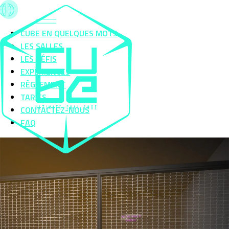
CUBE EN QUELQUES MOTS
LES SALLES
LES DÉFIS
EXPÉRIENCES
RÈGLEMENT
TARIFS
CONTACTEZ-NOUS
FAQ