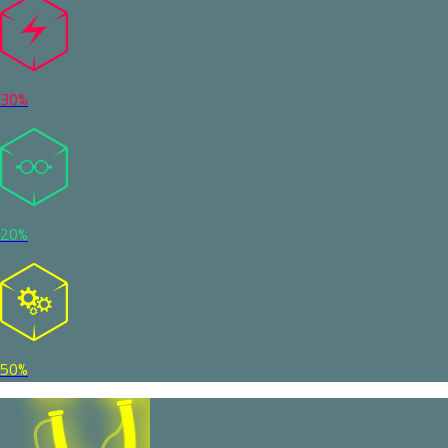
30%
20%
50%