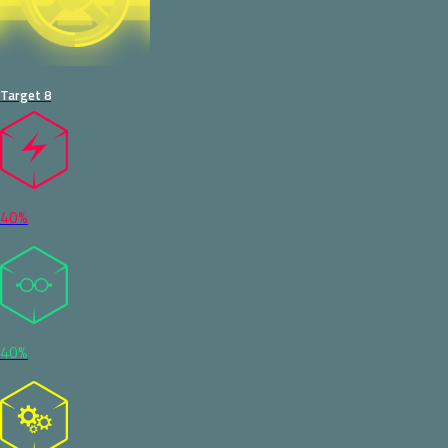
Target 8
40%
40%