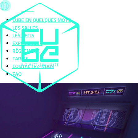
CUBE EN QUELQUES MOTS
LES SALLES
LES DÉFIS
EXPÉRIENCES
RÈGLEMENT
TARIFS
CONTACTEZ-NOUS
FAQ